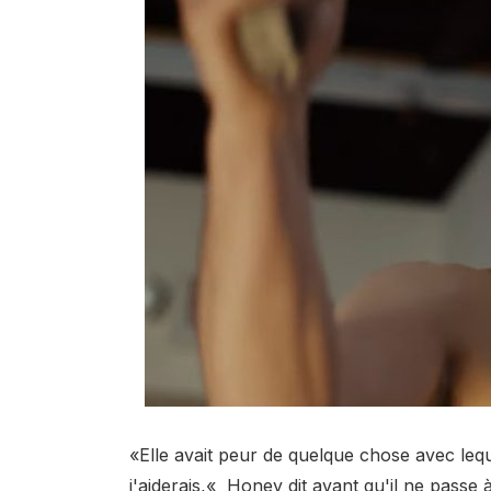
«Elle avait peur de quelque chose avec lequel
j'aiderais,
«
Honey dit avant qu'il ne passe à