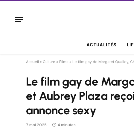
ACTUALITÉS
LI
Accueil
»
Culture
»
Films
»
Le film gay de Margaret Qualley, 
Le film gay de Marga
et Aubrey Plaza reço
annonce sexy
7 mai 2025
4 minutes