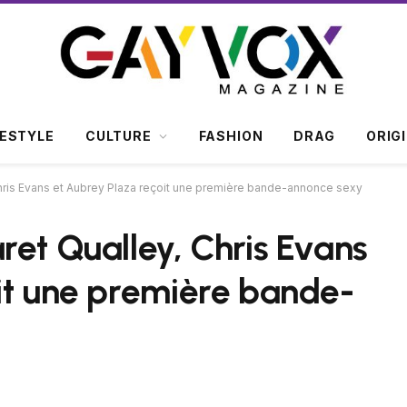
FESTYLE
CULTURE
FASHION
DRAG
ORIG
Chris Evans et Aubrey Plaza reçoit une première bande-annonce sexy
ret Qualley, Chris Evans
it une première bande-