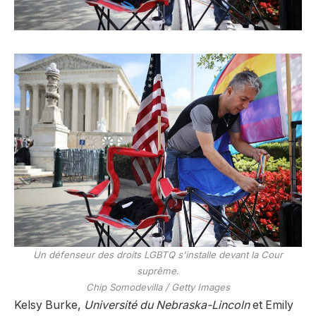
Un défenseur des droits LGBTQ s'installe devant la Cour
suprême.
Chip Somodevilla / Getty Images
Kelsy Burke,
Université du Nebraska-Lincoln
et Emily