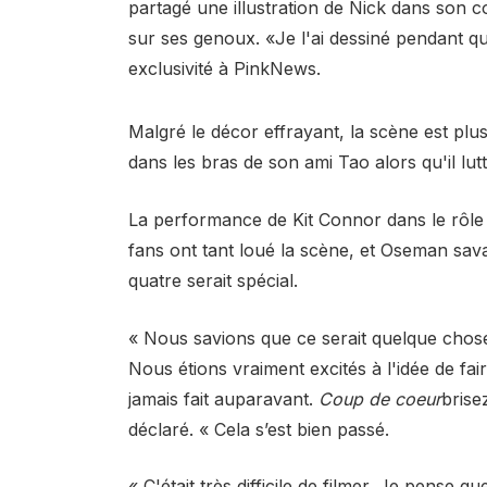
partagé une illustration de Nick dans son c
sur ses genoux. «Je l'ai dessiné pendant q
exclusivité à PinkNews.
Malgré le décor effrayant, la scène est plu
dans les bras de son ami Tao alors qu'il lut
La performance de Kit Connor dans le rôle d
fans ont tant loué la scène, et Oseman sava
quatre serait spécial.
« Nous savions que ce serait quelque chose
Nous étions vraiment excités à l'idée de f
jamais fait auparavant.
Coup de coeur
brise
déclaré. « Cela s’est bien passé.
« C'était très difficile de filmer. Je pense