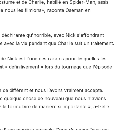
ostume et de Charlie, habillé en Spider-Man, assis
ue nous les filmions», raconte Oseman en
s déchirante qu'horrible, avec Nick s'effondrant
te avec la vie pendant que Charlie suit un traitement.
e Nick est l'une des raisons pour lesquelles les
it « définitivement » lors du tournage que l'épisode
 de différent et nous l’avons vraiment accepté.
aire quelque chose de nouveau que nous n'avions
z le formulaire de manière si importante », a-t-elle
 que d'une manière normale
Coup de coeur
Dans cet