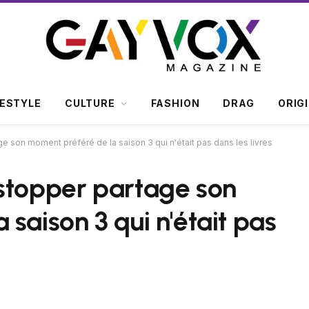
FESTYLE
CULTURE
FASHION
DRAG
ORIG
e son moment préféré de la saison 3 qui n'était pas dans les livres
stopper partage son
saison 3 qui n'était pas