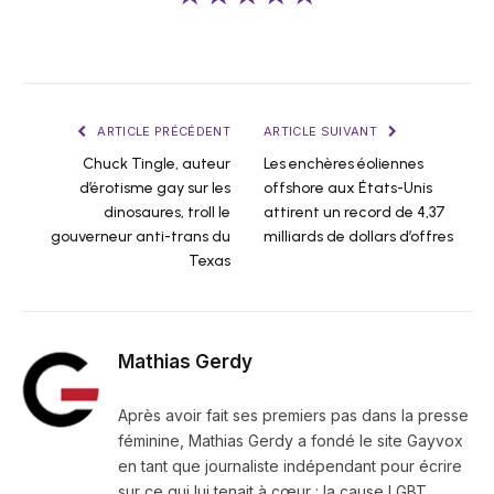
ARTICLE PRÉCÉDENT
ARTICLE SUIVANT
Chuck Tingle, auteur
Les enchères éoliennes
d’érotisme gay sur les
offshore aux États-Unis
dinosaures, troll le
attirent un record de 4,37
gouverneur anti-trans du
milliards de dollars d’offres
Texas
Mathias Gerdy
Après avoir fait ses premiers pas dans la presse
féminine, Mathias Gerdy a fondé le site Gayvox
en tant que journaliste indépendant pour écrire
sur ce qui lui tenait à cœur : la cause LGBT.