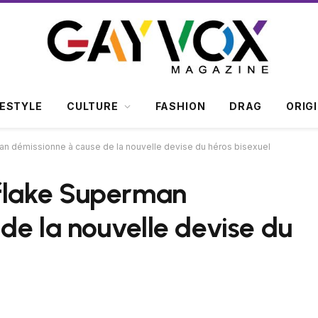
FESTYLE
CULTURE
FASHION
DRAG
ORIG
an démissionne à cause de la nouvelle devise du héros bisexuel
wflake Superman
de la nouvelle devise du