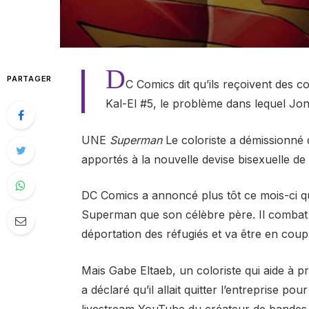
D
PARTAGER
C Comics dit qu’ils reçoivent de
Kal-El #5, le problème dans lequel Jo
UNE
Superman
Le coloriste a démissionné
apportés à la nouvelle devise bisexuelle de
DC Comics a annoncé plus tôt ce mois-ci q
Superman que son célèbre père. Il combat l
déportation des réfugiés et va être en co
Mais Gabe Eltaeb, un coloriste qui aide à p
a déclaré qu’il allait quitter l’entreprise pou
livestream YouTube du créateur de bandes 