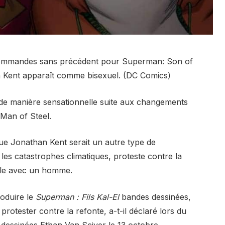
s commandes sans précédent pour Superman: Son of
n Kent apparaît comme bisexuel. (DC Comics)
 de manière sensationnelle suite aux changements
 Man of Steel.
ue Jonathan Kent serait un autre type de
es catastrophes climatiques, proteste contre la
uple avec un homme.
roduire le
Superman : Fils Kal-El
bandes dessinées,
r protester contre la refonte, a-t-il déclaré lors du
dessinées Ethan Van Sciver le 13 octobre.