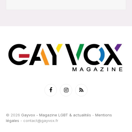
Facebook
Instagram
RSS
© 2026
Gayvox - Magazine LGBT & actualités
-
Mentions
légales
-
contact@gayvox.fr