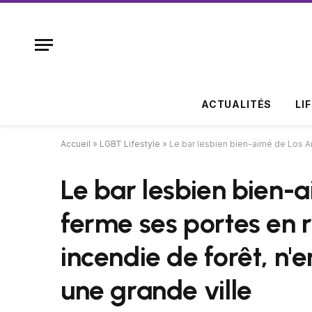
ACTUALITÉS
LI
Accueil
»
LGBT Lifestyle
»
Le bar lesbien bien-aimé de Los An
Le bar lesbien bien-
ferme ses portes en r
incendie de forêt, n'e
une grande ville