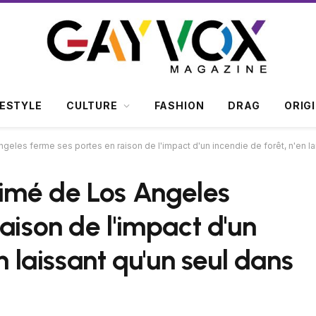
FESTYLE
CULTURE
FASHION
DRAG
ORIG
geles ferme ses portes en raison de l'impact d'un incendie de forêt, n'en la
aimé de Los Angeles
aison de l'impact d'un
n laissant qu'un seul dans