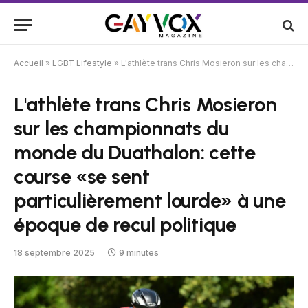
Accueil
»
LGBT Lifestyle
»
L'athlète trans Chris Mosieron sur les championnats du monde du Duathalon: cette course «se sent particulièrement lourde» à une époque de recul politique
L'athlète trans Chris Mosieron
sur les championnats du
monde du Duathalon: cette
course «se sent
particulièrement lourde» à une
époque de recul politique
18 septembre 2025
9 minutes