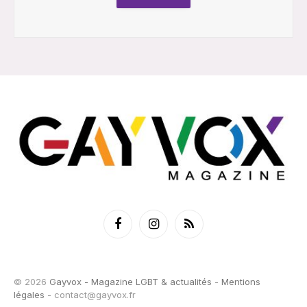
Facebook
Instagram
RSS
© 2026
Gayvox - Magazine LGBT & actualités
-
Mentions
légales
-
contact@gayvox.fr