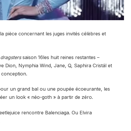
la pièce concernant les juges invités célèbres et
dragsters
saison 16
les huit reines restantes –
 Dion, Nymphia Wind, Jane, Q, Saphira Cristál et
e conception.
 pour un grand bal ou une poupée écoeurante, les
réer un look « néo-goth » à partir de zéro.
etlejuice rencontre Balenciaga. Ou Elvira
.