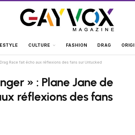
FESTYLE
CULTURE
FASHION
DRAG
ORIG
e Drag Race fait écho aux réflexions des fans sur Untucked
anger » : Plane Jane de
ux réflexions des fans