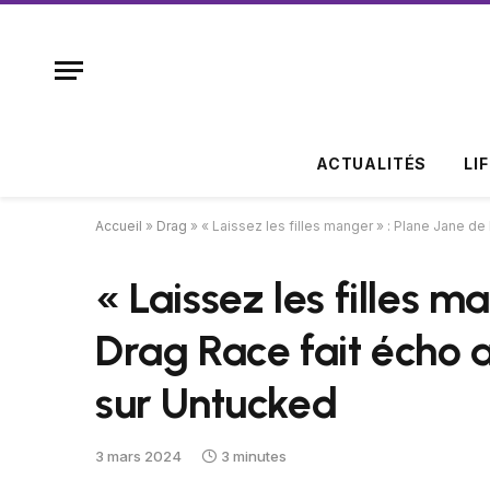
ACTUALITÉS
LI
Accueil
»
Drag
»
« Laissez les filles manger » : Plane Jane d
« Laissez les filles m
Drag Race fait écho a
sur Untucked
3 mars 2024
3 minutes