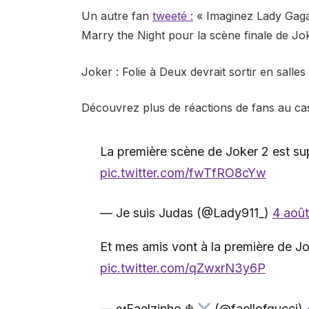
Un autre fan
tweeté :
« Imaginez Lady Gaga
Marry the Night pour la scène finale de Jok
Joker : Folie à Deux devrait sortir en salle
Découvrez plus de réactions de fans au ca
La première scène de Joker 2 est s
pic.twitter.com/fwTfRO8cYw
— Je suis Judas (@Lady911_)
4 aoû
Et mes amis vont à la première de J
pic.twitter.com/qZwxrN3y6P
— ᘛFaelzinho ☬
(@faellofgucci)