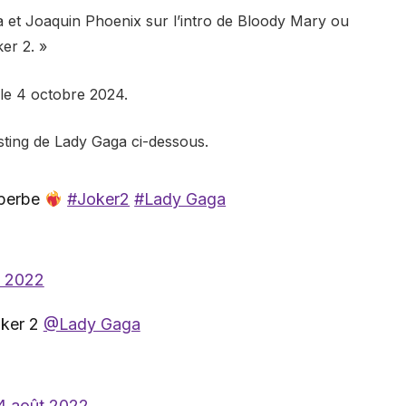
 et Joaquin Phoenix sur l’intro de Bloody Mary ou
er 2. »
s le 4 octobre 2024.
sting de Lady Gaga ci-dessous.
uperbe
#Joker2
#Lady Gaga
t 2022
oker 2
@Lady Gaga
4 août 2022