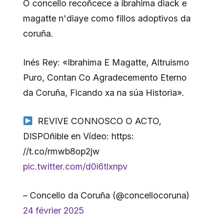
O concello recoñcece a ibrahima diack e
magatte n'diaye como fillos adoptivos da
coruña.
Inés Rey: «Ibrahima E Magatte, Altruismo
Puro, Contan Co Agradecemento Eterno
da Coruña, Ficando xa na súa Historia».
REVIVE CONNOSCO O ACTO,
DISPOñible en Vídeo: https:
//t.co/rmwb8op2jw
pic.twitter.com/d0i6tlxnpv
– Concello da Coruña (@concellocoruna)
24 février 2025