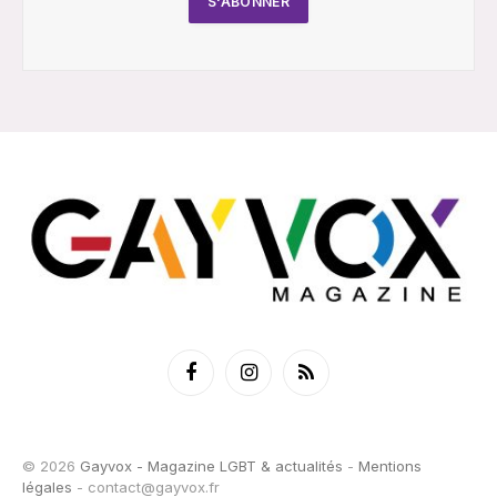
Facebook
Instagram
RSS
© 2026
Gayvox - Magazine LGBT & actualités
-
Mentions
légales
-
contact@gayvox.fr