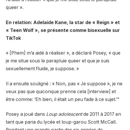
queer ».
En relation: Adelaide Kane, la star de « Reign » et
« Teen Wolf », se présente comme bisexuelle sur
TikTok
« [Phem] m’a aidé à réaliser », a déclaré Posey, « que
je me situe sous le parapluie queer et que je suis
sexuellement fluide, je suppose. »
Il a ensuite souligné : « Non, pas « Je suppose », je ne
veux pas que quiconque prenne cela [interview] et
être comme: ‘Eh bien, il était un peu fade à ce sujet.’”
Posey a joué dans
Loup adolescent
de 2011 à 2017 en
tant que paria du lycée et loup-garou Scott McCall.
Pendant une grande partie des six années de