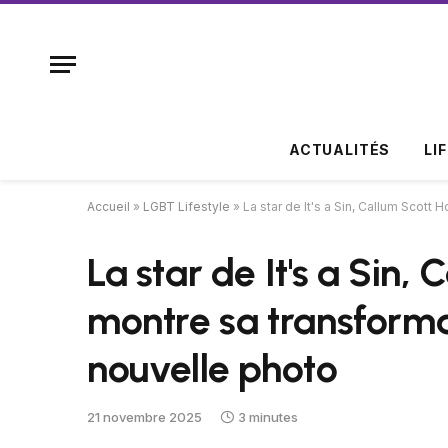
ACTUALITÉS
LI
Accueil
»
LGBT Lifestyle
»
La star de It's a Sin, Callum Scott
La star de It's a Sin,
montre sa transforma
nouvelle photo
21 novembre 2025
3 minutes