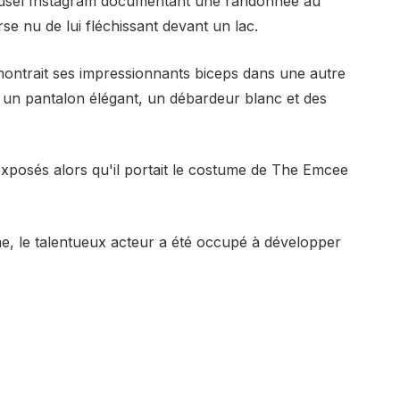
usel Instagram
documentant une randonnée au
se nu de lui fléchissant devant un lac.
montrait ses impressionnants biceps dans
une autre
ait un pantalon élégant, un débardeur blanc et des
 exposés alors qu'il portait le costume de The Emcee
e, le talentueux acteur a été occupé à développer