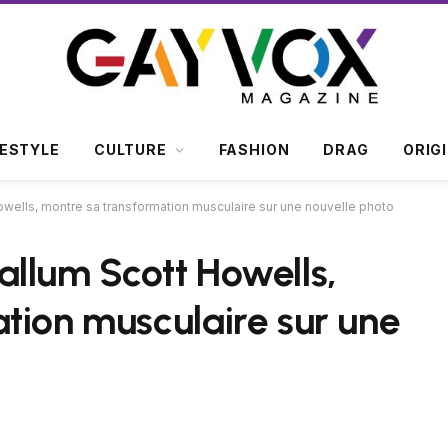
FESTYLE
CULTURE
FASHION
DRAG
ORIG
 Howells, montre sa transformation musculaire sur une nouvelle photo
 Callum Scott Howells,
tion musculaire sur une