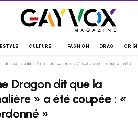
FESTYLE
CULTURE
FASHION
DRAG
ORIG
ne de sexe « animalière » a été coupée : « C'était vraiment désordonné »
he Dragon dit que la
lière » a été coupée : «
ordonné »