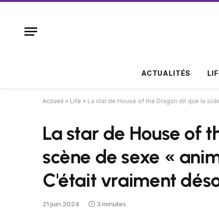
ACTUALITÉS
LI
Accueil
»
Life
»
La star de House of the Dragon dit que la scè
La star de House of t
scène de sexe « anima
C'était vraiment dés
21 juin 2024
3 minutes