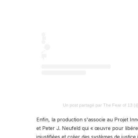
Un post partagé par The Fear of 13 
Enfin, la production s'associe au
Projet In
et Peter J. Neufeld qui « œuvre pour libér
injustifiées et créer des systèmes de justice