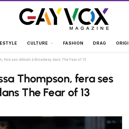
FESTYLE
CULTURE
FASHION
DRAG
ORIG
, fera ses débuts à Broadway dans The Fear of 13
ssa Thompson, fera ses
ans The Fear of 13