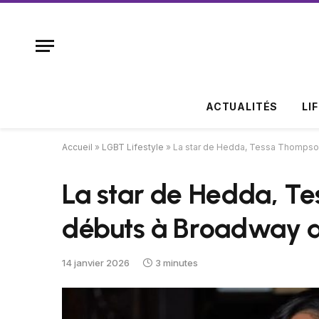
ACTUALITÉS
LI
Accueil
»
LGBT Lifestyle
»
La star de Hedda, Tessa Thompson
La star de Hedda, Te
débuts à Broadway d
14 janvier 2026
3 minutes