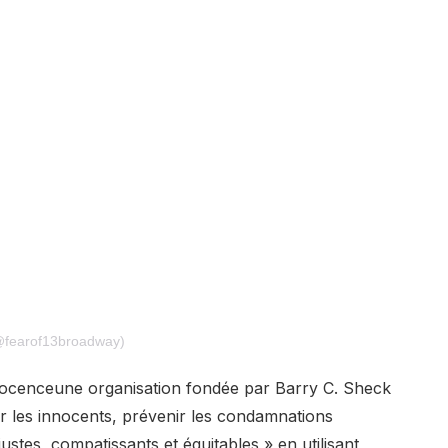
(@fearof13broadway)
nocence
une organisation fondée par Barry C. Sheck
er les innocents, prévenir les condamnations
 justes, compatissants et équitables » en utilisant