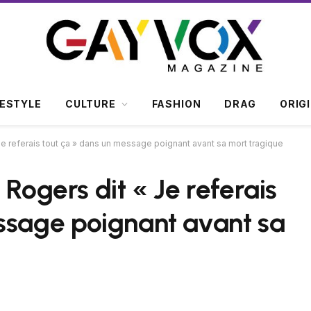
FESTYLE
CULTURE
FASHION
DRAG
ORIG
 Je referais tout ça » dans un message poignant avant sa mort tragique
 Rogers dit « Je referais
ssage poignant avant sa