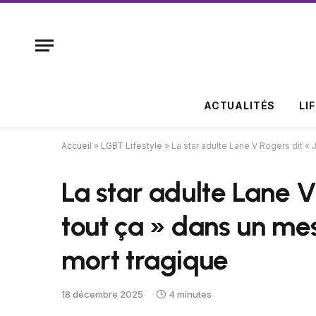
ACTUALITÉS
LI
Accueil
»
LGBT Lifestyle
»
La star adulte Lane V Rogers dit «
La star adulte Lane V
tout ça » dans un me
mort tragique
18 décembre 2025
4 minutes