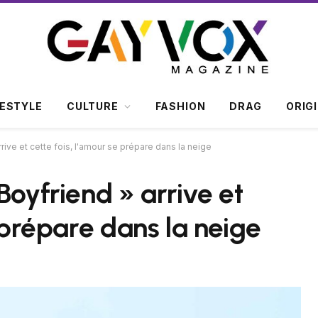
FESTYLE
CULTURE
FASHION
DRAG
ORIG
rive et cette fois, l'amour se prépare dans la neige
Boyfriend » arrive et
e prépare dans la neige