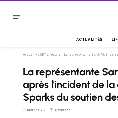
ACTUALITÉS
LI
Accueil
»
LGBT Lifestyle
»
La représentante Sarah McBride est
La représentante Sar
après l'incident de l
Sparks du soutien des
12 mars 2025
4 minutes