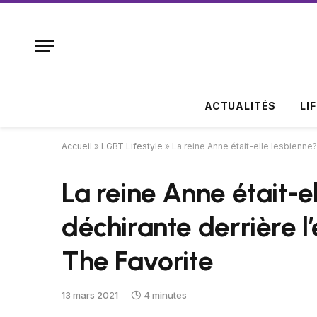
ACTUALITÉS
LI
Accueil
»
LGBT Lifestyle
»
La reine Anne était-elle lesbienne?
La reine Anne était-e
déchirante derrière 
The Favorite
13 mars 2021
4 minutes