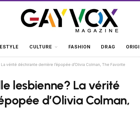
FESTYLE
CULTURE
FASHION
DRAG
ORIG
 La vérité déchirante derrière l’épopée d’Olivia Colman, The Favorite
lle lesbienne? La vérité
l’épopée d’Olivia Colman,