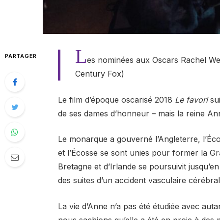
L
PARTAGER
es nominées aux Oscars Rachel Weis
Century Fox)
Le film d’époque oscarisé 2018
Le favori
sui
de ses dames d’honneur – mais la reine Ann
Le monarque a gouverné l’Angleterre, l’Écos
et l’Écosse se sont unies pour former la 
Bretagne et d’Irlande se poursuivit jusqu’en
des suites d’un accident vasculaire cérébral
La vie d’Anne n’a pas été étudiée avec auta
nous sachions qu’elle a été en proie à des