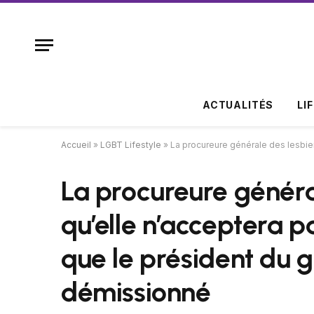
ACTUALITÉS
LI
Accueil
»
LGBT Lifestyle
»
La procureure générale des lesbie
La procureure généra
qu’elle n’acceptera p
que le président du 
démissionné