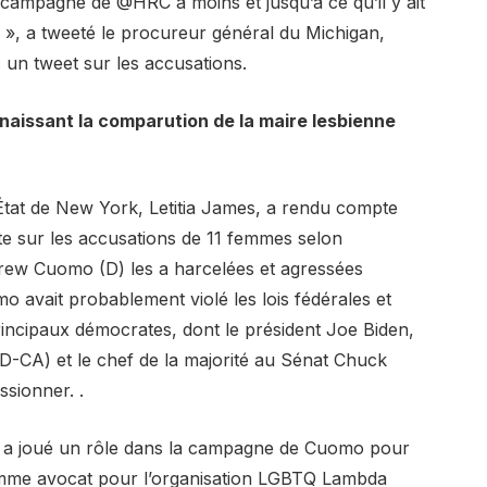
campagne de @HRC à moins et jusqu’à ce qu’il y ait
 », a tweeté le procureur général du Michigan,
 un tweet sur les accusations.
issant la comparution de la maire lesbienne
’État de New York, Letitia James, a rendu compte
e sur les accusations de 11 femmes selon
rew Cuomo (D) les a harcelées et agressées
avait probablement violé les lois fédérales et
rincipaux démocrates, dont le président Joe Biden,
D-CA) et le chef de la majorité au Sénat Chuck
sionner. .
C a joué un rôle dans la campagne de Cuomo pour
 comme avocat pour l’organisation LGBTQ Lambda