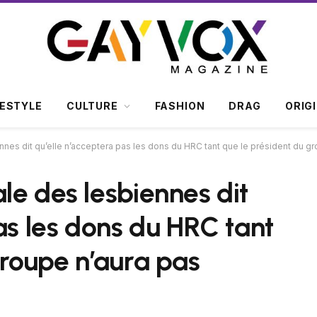
FESTYLE
CULTURE
FASHION
DRAG
ORIG
nnes dit qu’elle n’acceptera pas les dons du HRC tant que le président du g
le des lesbiennes dit
as les dons du HRC tant
groupe n’aura pas