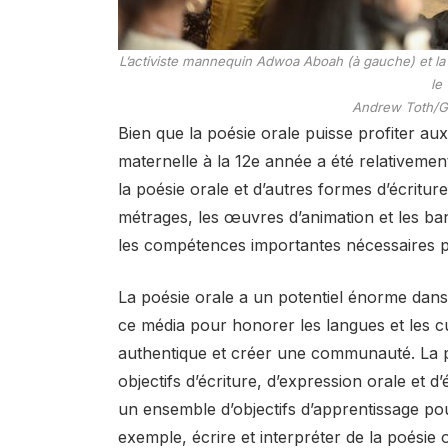
L’activiste mannequin Adwoa Aboah (à gauche) et la 
le
Andrew Toth/G
Bien que la poésie orale puisse profiter aux
maternelle à la 12e année a été relativeme
la poésie orale et d’autres formes d’écritur
métrages, les œuvres d’animation et les ba
les compétences importantes nécessaires po
La poésie orale a un potentiel énorme dans 
ce média pour honorer les langues et les cu
authentique et créer une communauté. La p
objectifs d’écriture, d’expression orale et
un ensemble d’objectifs d’apprentissage pou
exemple, écrire et interpréter de la poésie o