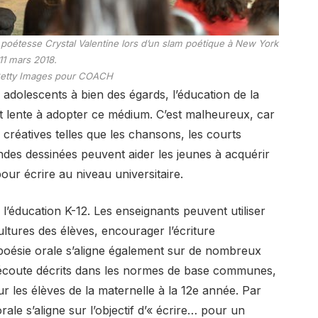
poétesse Crystal Valentine lors d’un slam poétique à New York
 11 mars 2018.
etty Images pour COACH
 adolescents à bien des égards, l’éducation de la
nt lente à adopter ce médium. C’est malheureux, car
e créatives telles que les chansons, les courts
ndes dessinées peuvent aider les jeunes à acquérir
ur écrire au niveau universitaire.
l’éducation K-12. Les enseignants peuvent utiliser
ltures des élèves, encourager l’écriture
oésie orale s’aligne également sur de nombreux
 d’écoute décrits dans les normes de base communes,
r les élèves de la maternelle à la 12e année. Par
rale s’aligne sur l’objectif d’« écrire… pour un