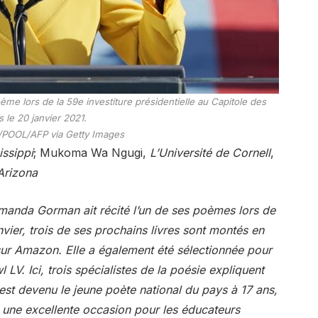
e lors de la 59e investiture présidentielle au Capitole des
s le 20 janvier 2021.
/POOL/AFP via Getty Images
issippi
; Mukoma Wa Ngugi,
L’Université de Cornell
,
’Arizona
Amanda Gorman ait récité l’un de ses poèmes lors de
nvier, trois de ses prochains livres sont montés en
sur Amazon. Elle a également été sélectionnée pour
LV. Ici, trois spécialistes de la poésie expliquent
est devenu le jeune poète national du pays à 17 ans,
t une excellente occasion pour les éducateurs