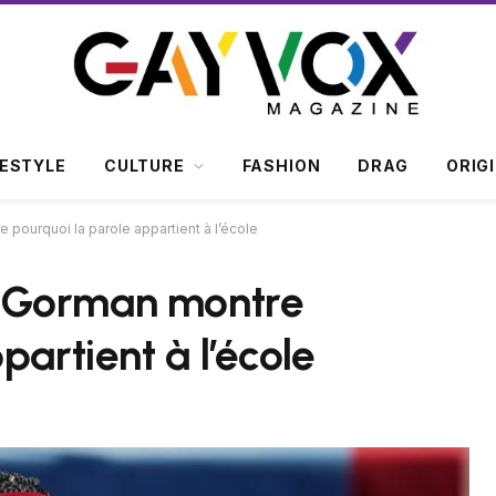
FESTYLE
CULTURE
FASHION
DRAG
ORIG
pourquoi la parole appartient à l’école
 Gorman montre
partient à l’école