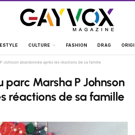
FESTYLE
CULTURE
FASHION
DRAG
ORIG
 P Johnson abandonnée après les réactions de sa famille
u parc Marsha P Johnson
 réactions de sa famille