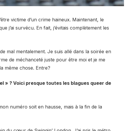
 d’être victime d’un crime haineux. Maintenant, le
 que j’ai survécu. En fait, j’évitais complètement les
de mal mentalement. Je suis allé dans la soirée en
terme de méchanceté juste pour être moi et je me
t la même chose. Entre?
 » ? Voici presque toutes les blagues queer de
e mon numéro soit en hausse, mais à la fin de la
oin du cœur de Swingin’ London. J’ai pris le métro