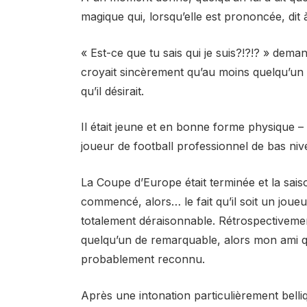
magique qui, lorsqu’elle est prononcée, dit
« Est-ce que tu sais qui je suis?!?!? » deman
croyait sincèrement qu’au moins quelqu’un 
qu’il désirait.
Il était jeune et en bonne forme physique – 
joueur de football professionnel de bas niv
La Coupe d’Europe était terminée et la sai
commencé, alors… le fait qu’il soit un joueu
totalement déraisonnable. Rétrospectivement
quelqu’un de remarquable, alors mon ami qui
probablement reconnu.
Après une intonation particulièrement belli