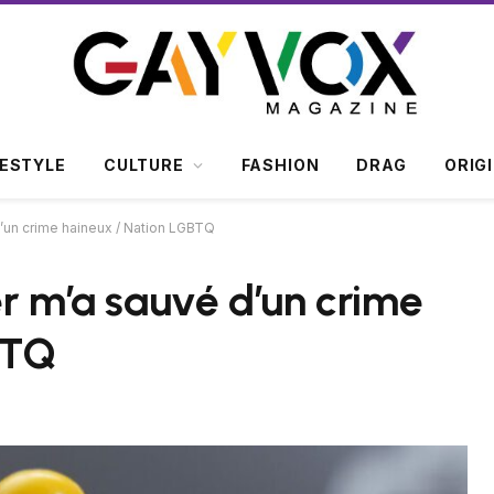
FESTYLE
CULTURE
FASHION
DRAG
ORIG
d’un crime haineux / Nation LGBTQ
er m’a sauvé d’un crime
BTQ