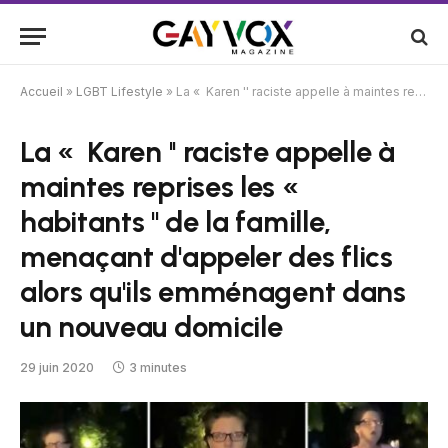
Accueil
»
LGBT Lifestyle
»
La « Karen '' raciste appelle à maintes reprises les « habitants '' de la famille, menaçant d'appeler des flics alors qu'ils emménagent dans un nouveau domicile
La « Karen '' raciste appelle à
maintes reprises les «
habitants '' de la famille,
menaçant d'appeler des flics
alors qu'ils emménagent dans
un nouveau domicile
29 juin 2020
3 minutes