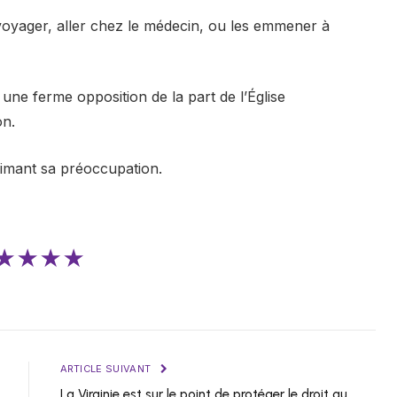
 voyager, aller chez le médecin, ou les emmener à
t une ferme opposition de la part de l’Église
on.
rimant sa préoccupation.
★★★★
ARTICLE SUIVANT
La Virginie est sur le point de protéger le droit au