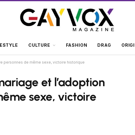
FESTYLE
CULTURE
FASHION
DRAG
ORIG
ntre personnes de même sexe, victoire historique
mariage et l’adoption
ême sexe, victoire