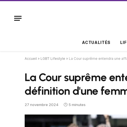
ACTUALITÉS
LI
Accueil
»
LGBT Lifestyle
»
La Cour suprême entendra une affa
La Cour suprême ente
définition d'une fem
27 novembre 2024
5 minutes