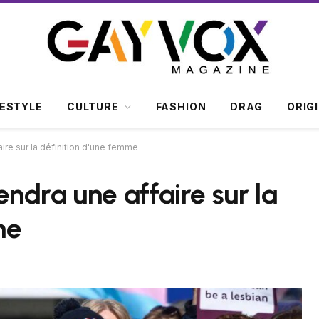
FESTYLE
CULTURE
FASHION
DRAG
ORIG
ire sur la définition d'une femme
ndra une affaire sur la
me