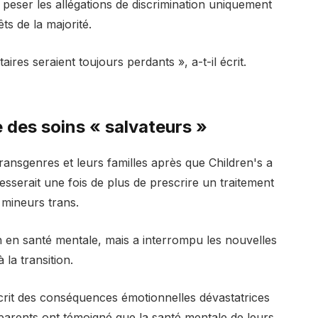
peser les allégations de discrimination uniquement
êts de la majorité.
aires seraient toujours perdants », a-t-il écrit.
 des soins « salvateurs »
transgenres et leurs familles après que Children's a
esserait une fois de plus de prescrire un traitement
mineurs trans.
n en santé mentale, mais a interrompu les nouvelles
 la transition.
décrit des conséquences émotionnelles dévastatrices
s parents ont témoigné que la santé mentale de leurs