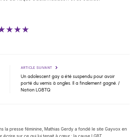
★★★★
ARTICLE SUIVANT
Un adolescent gay a été suspendu pour avoir
porté du vernis à ongles. Il a finalement gagné. /
Nation LGBTQ
ns la presse féminine, Mathias Gerdy a fondé le site Gayvox en
 écrire sur ce qui lui tenait à cœur : la cause LGBT.