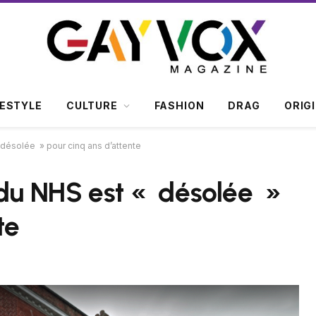
FESTYLE
CULTURE
FASHION
DRAG
ORIG
 désolée » pour cinq ans d’attente
 du NHS est « désolée »
te