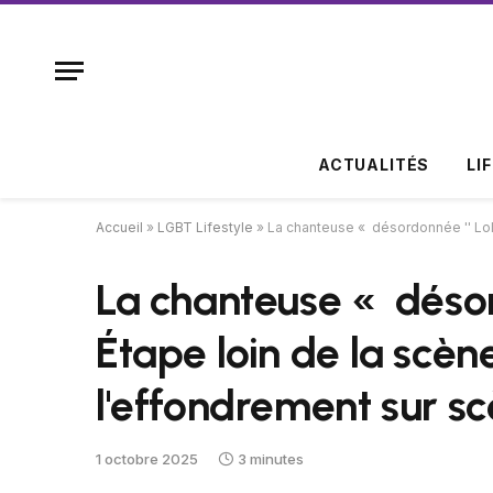
ACTUALITÉS
LI
Accueil
»
LGBT Lifestyle
»
La chanteuse « désordonnée '' Lol
La chanteuse « désor
Étape loin de la scèn
l'effondrement sur s
1 octobre 2025
3 minutes