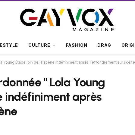
FESTYLE
CULTURE
FASHION
DRAG
ORIG
a Young Étape loin de la scène indéfiniment après l'effondrement sur scène
donnée '' Lola Young
e indéfiniment après
cène