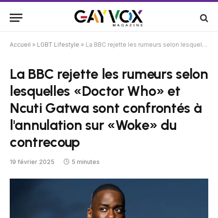
Accueil
»
LGBT Lifestyle
»
La BBC rejette les rumeurs selon lesquelles «Doctor Who» et Ncuti Gatwa sont confrontés à l'annulation sur «Woke» du contrecoup
La BBC rejette les rumeurs selon
lesquelles «Doctor Who» et
Ncuti Gatwa sont confrontés à
l'annulation sur «Woke» du
contrecoup
19 février 2025
5 minutes