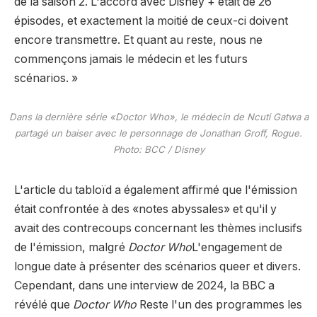
de la saison 2. L'accord avec Disney + était de 26
épisodes, et exactement la moitié de ceux-ci doivent
encore transmettre. Et quant au reste, nous ne
commençons jamais le médecin et les futurs
scénarios. »
Dans la dernière série «Doctor Who», le médecin de Ncuti Gatwa a
partagé un baiser avec le personnage de Jonathan Groff, Rogue.
Photo: BCC / Disney
L'article du tabloïd a également affirmé que l'émission
était confrontée à des «notes abyssales» et qu'il y
avait des contrecoups concernant les thèmes inclusifs
de l'émission, malgré
Doctor Who
L'engagement de
longue date à présenter des scénarios queer et divers.
Cependant, dans une interview de 2024, la BBC a
révélé que
Doctor Who
Reste l'un des programmes les