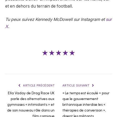
et en dehors du terrain de football.
Tu peux
suivez Kennedy McDowell sur Instagram
et
sur
X
.
★★★★★
ARTICLE PRÉCÉDENT
ARTICLE SUIVANT
Ella Vaday de Drag Race UK
« Le temps est écoulé » pour
parle des alternatives aux
que le gouvernement
gymnases « intimidants » et
britannique interdise les «
de son nouveau rôle dans un
thérapies de conversion »,
film comique
disent les militants