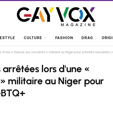
FESTYLE
CULTURE
FASHION
DRAG
ORIG
 d'une « chasse aux sorcières » militaire au Niger pour activités sexuelles
arrêtées lors d'une «
» militaire au Niger pour
LGBTQ+