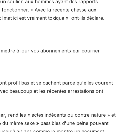
t un soutien aux hommes ayant des rapports
fonctionner. « Avec la récente chasse aux
climat ici est vraiment toxique », ont-ils déclaré.
z mettre à jour vos abonnements par courrier
ont profil bas et se cachent parce qu'elles courent
vec beaucoup et les récentes arrestations ont
er, rend les « actes indécents ou contre nature » et
ne du même sexe » passibles d'une peine pouvant
u jusqu'à 20 ans comme le montre un document