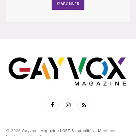
Facebook
Instagram
RSS
© 2026
Gayvox - Magazine LGBT & actualités
-
Mentions