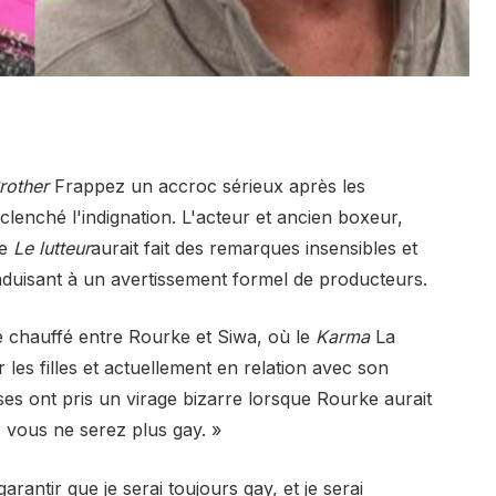
rother
Frappez un accroc sérieux après les
clenché l'indignation. L'acteur et ancien boxeur,
me
Le lutteur
aurait fait des remarques insensibles et
uisant à un avertissement formel de producteurs.
e chauffé entre Rourke et Siwa, où le
Karma
La
r les filles et actuellement en relation avec son
es ont pris un virage bizarre lorsque Rourke aurait
s, vous ne serez plus gay. »
antir que je serai toujours gay, et je serai