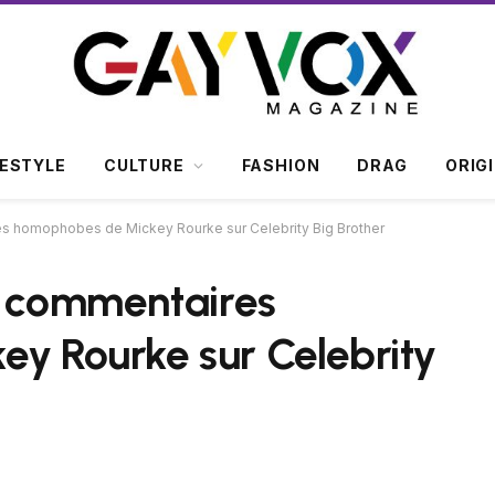
FESTYLE
CULTURE
FASHION
DRAG
ORIG
es homophobes de Mickey Rourke sur Celebrity Big Brother
s commentaires
y Rourke sur Celebrity