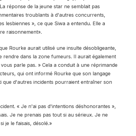
La réponse de la jeune star ne semblait pas
ommentaires troublants à d'autres concurrents,
 les lesbiennes », ce que Siwa a entendu. Elle a
tre raisonnement».
sque Rourke aurait utilisé une insulte désobligeante,
me rendre dans la zone fumeurs. Il aurait également
e vous parle pas. » Cela a conduit à une réprimande
teurs, qui ont informé Rourke que son langage
rti que d'autres incidents pourraient entraîner son
cident. « Je n'ai pas d'intentions déshonorantes »,
 sais. Je ne prenais pas tout si au sérieux. Je ne
i je le faisais, désolé.»