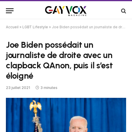
Accueil
»
LGBT Lifestyle
»
Joe Biden possédait un journaliste de droite avec un clapback QAnon, puis il s’est éloigné
Joe Biden possédait un
journaliste de droite avec un
clapback QAnon, puis il s’est
éloigné
23 juillet 2021
3 minutes