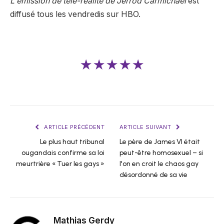
L'émission de télé-réalité de Jerrod Carmichael
est
diffusé tous les vendredis sur HBO.
★★★★★
ARTICLE PRÉCÉDENT
ARTICLE SUIVANT
Le plus haut tribunal
Le père de James VI était
ougandais confirme sa loi
peut-être homosexuel – si
meurtrière « Tuer les gays »
l'on en croit le chaos gay
désordonné de sa vie
Mathias Gerdy