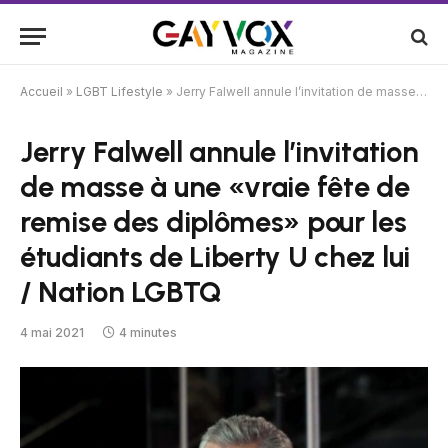
Accueil
»
LGBT Lifestyle
»
Jerry Falwell annule l’invitation de masse à une «vraie fête de remise des diplômes» pour les étudiants de Liberty U chez lui / Nation LGBTQ
Jerry Falwell annule l’invitation
de masse à une «vraie fête de
remise des diplômes» pour les
étudiants de Liberty U chez lui
/ Nation LGBTQ
4 mai 2021
4 minutes