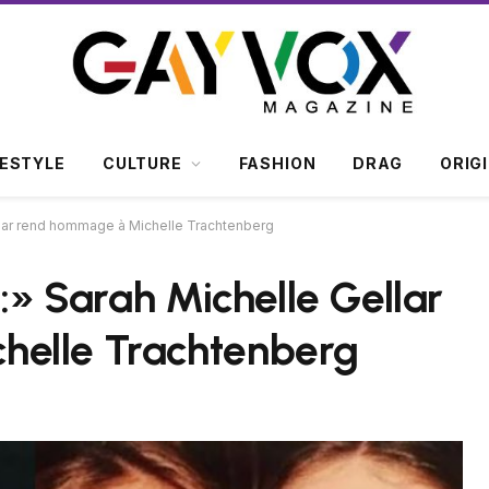
FESTYLE
CULTURE
FASHION
DRAG
ORIG
ellar rend hommage à Michelle Trachtenberg
s:» Sarah Michelle Gellar
helle Trachtenberg