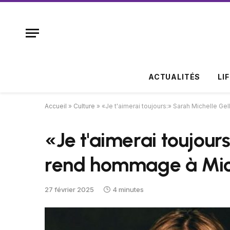
ACTUALITÉS
LI
Accueil
»
Culture
»
«Je t'aimerai toujours:» Sarah Michelle G
«Je t'aimerai toujour
rend hommage à Mic
27 février 2025
4 minutes