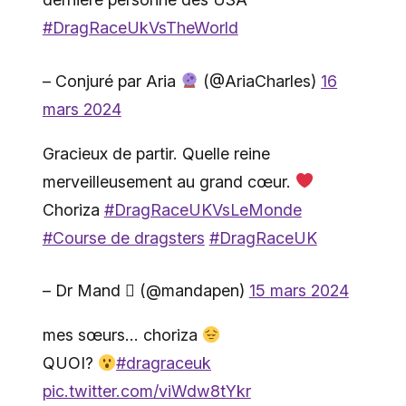
#DragRaceUkVsTheWorld
– Conjuré par Aria
(@AriaCharles)
16
mars 2024
Gracieux de partir. Quelle reine
merveilleusement au grand cœur.
Choriza
#DragRaceUKVsLeMonde
#Course de dragsters
#DragRaceUK
– Dr Mand  (@mandapen)
15 mars 2024
mes sœurs… choriza
QUOI?
#dragraceuk
pic.twitter.com/viWdw8tYkr