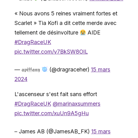
« Nous avons 5 reines vraiment fortes et
Scarlet » Tia Kofi a dit cette merde avec
tellement de désinvolture
AIDE
#DragRaceUK
pic.twitter.com/v7BkSW8OlL
— 𝔞𝔭𝔦𝔣𝔣𝔞𝔫𝔶
(@dragraceher)
15 mars
2024
L'ascenseur s'est fait sans effort
#DragRaceUK
@marinaxsummers
pic.twitter.com/xuUn9A5gHu
– James AB (@JamesAB_FK)
15 mars