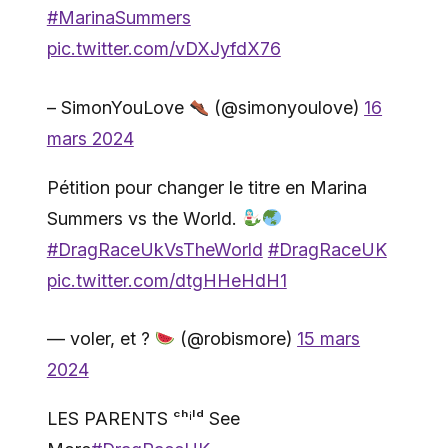
#MarinaSummers
pic.twitter.com/vDXJyfdX76
– SimonYouLove
(@simonyoulove)
16
mars 2024
Pétition pour changer le titre en Marina
Summers vs the World.
#DragRaceUkVsTheWorld
#DragRaceUK
pic.twitter.com/dtgHHeHdH1
— voler, et ?
(@robismore)
15 mars
2024
LES PARENTS ᶜʰⁱˡᵈ See