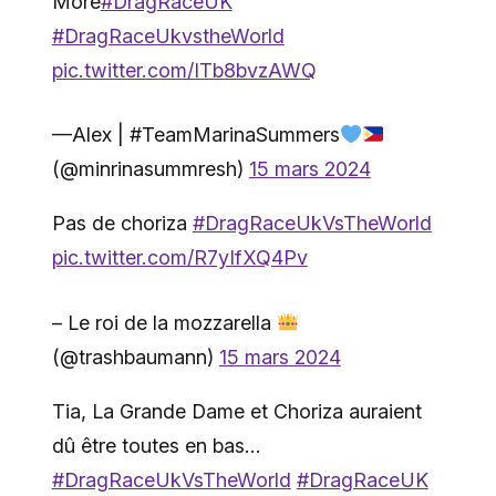
More
#DragRaceUK
#DragRaceUkvstheWorld
pic.twitter.com/ITb8bvzAWQ
—Alex | #TeamMarinaSummers
(@minrinasummresh)
15 mars 2024
Pas de choriza
#DragRaceUkVsTheWorld
pic.twitter.com/R7yIfXQ4Pv
– Le roi de la mozzarella
(@trashbaumann)
15 mars 2024
Tia, La Grande Dame et Choriza auraient
dû être toutes en bas…
#DragRaceUkVsTheWorld
#DragRaceUK