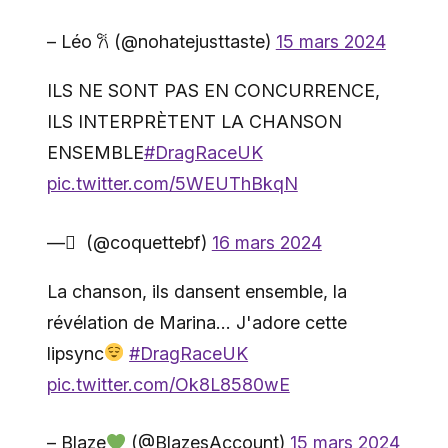
– Léo 𐙚 (@nohatejusttaste)
15 mars 2024
ILS NE SONT PAS EN CONCURRENCE,
ILS INTERPRÈTENT LA CHANSON
ENSEMBLE
#DragRaceUK
pic.twitter.com/5WEUThBkqN
— ً (@coquettebf)
16 mars 2024
La chanson, ils dansent ensemble, la
révélation de Marina… J'adore cette
lipsync
#DragRaceUK
pic.twitter.com/Ok8L8580wE
– Blaze
(@BlazesAccount)
15 mars 2024