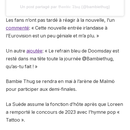
Un post partagé par 𝔅𝔞𝔪𝔟𝔦𝔢 𝔗𝔥𝔲𝔤 (@bambiethug)
Les fans n’ont pas tardé à réagir à la nouvelle, l’un
commenté
: « Cette nouvelle entrée irlandaise à
l’Eurovision est un peu géniale et m’a plu. »
Un autre
ajoutée
: « Le refrain bleu de Doomsday est
resté dans ma tête toute la journée @Bambiethug,
qu’as-tu fait ! »
Bambie Thug se rendra en mai à l’arène de Malmö
pour participer aux demi-finales.
La Suède assume la fonction d’hôte après que Loreen
a remporté le concours de 2023 avec l’hymne pop «
Tattoo ».