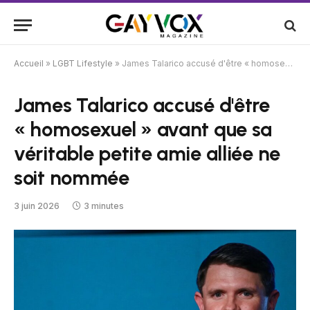
Accueil
»
LGBT Lifestyle
»
James Talarico accusé d'être « homosexuel » avant que sa véritable petite amie alliée ne soit nommée
James Talarico accusé d'être
« homosexuel » avant que sa
véritable petite amie alliée ne
soit nommée
3 juin 2026
3 minutes