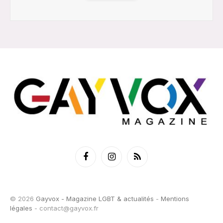
Facebook
Instagram
RSS
© 2026
Gayvox - Magazine LGBT & actualités
-
Mentions
légales
-
contact@gayvox.fr