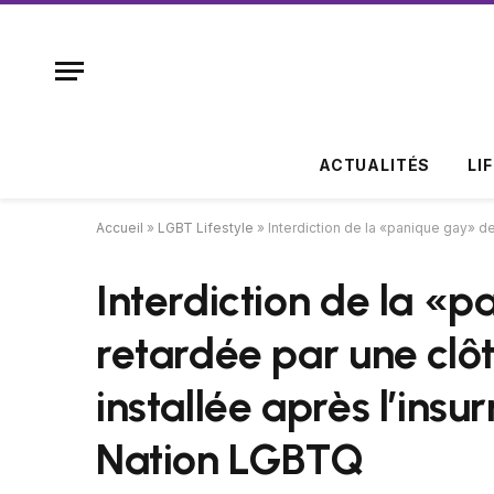
ACTUALITÉS
LI
Accueil
»
LGBT Lifestyle
»
Interdiction de la «panique gay» d
Interdiction de la «
retardée par une clô
installée après l’ins
Nation LGBTQ