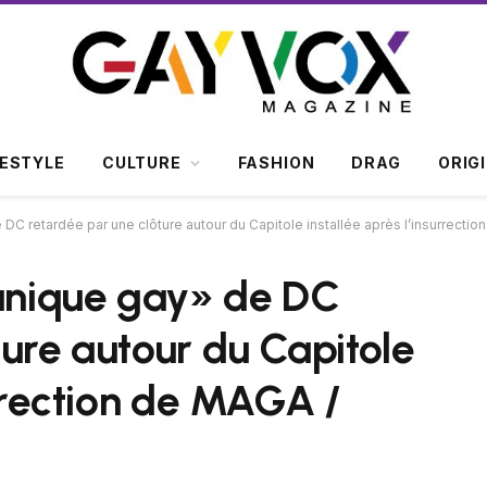
FESTYLE
CULTURE
FASHION
DRAG
ORIG
e DC retardée par une clôture autour du Capitole installée après l’insurrect
panique gay» de DC
ture autour du Capitole
urrection de MAGA /