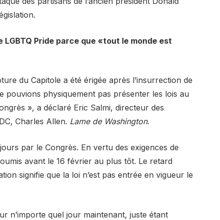
attaque des partisans de l’ancien président Donald
gislation.
e LGBTQ Pride parce que «tout le monde est
ôture du Capitole a été érigée après l’insurrection de
e pouvions physiquement pas présenter les lois au
grès », a déclaré Eric Salmi, directeur des
DC, Charles Allen.
Lame de Washington
.
 jours par le Congrès. En vertu des exigences de
oumis avant le 16 février au plus tôt. Le retard
tion signifie que la loi n’est pas entrée en vigueur le
ur n’importe quel jour maintenant, juste étant