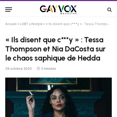
Accueil
»
LGBT Lifestyle
»
« Ils disent que c***y » : Tessa Thompson et Nia DaCosta sur le chaos saphique de Hedda
« Ils disent que c***y » : Tessa
Thompson et Nia DaCosta sur
le chaos saphique de Hedda
29 octobre 2025
3 minutes