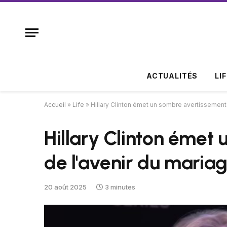
ACTUALITÉS
LI
Accueil
»
Life
»
Hillary Clinton émet un sombre avertissemen
Hillary Clinton émet
de l'avenir du mari
20 août 2025
3 minutes