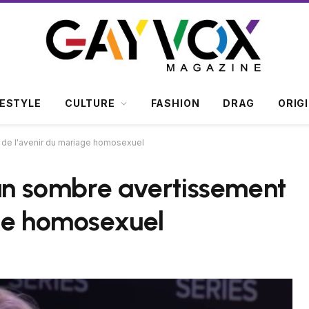
FESTYLE
CULTURE
FASHION
DRAG
ORIG
t de l'avenir du mariage homosexuel
 un sombre avertissement
age homosexuel