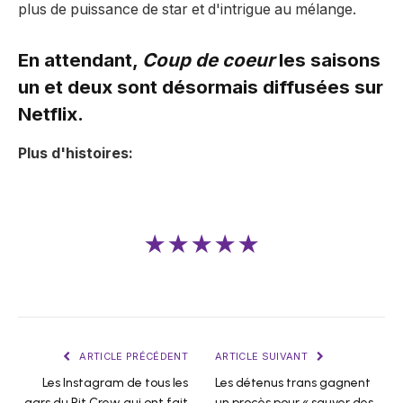
plus de puissance de star et d'intrigue au mélange.
En attendant,
Coup de coeur
les saisons
un et deux sont désormais diffusées sur
Netflix.
Plus d'histoires:
★★★★★
ARTICLE PRÉCÉDENT
ARTICLE SUIVANT
Les Instagram de tous les
Les détenus trans gagnent
gars du Pit Crew qui ont fait
un procès pour « sauver des