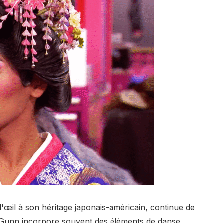
'œil à son héritage japonais-américain, continue de
e. Gunn incorpore souvent des éléments de danse