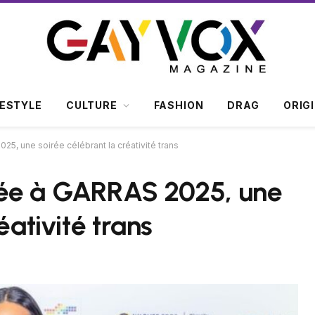
FESTYLE
CULTURE
FASHION
DRAG
ORIG
5, une soirée célébrant la créativité trans
rée à GARRAS 2025, une
éativité trans