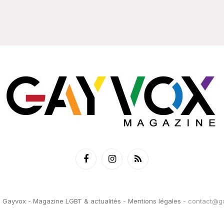
Facebook
Instagram
RSS
6
Gayvox - Magazine LGBT & actualités
-
Mentions légales
-
contact@ga