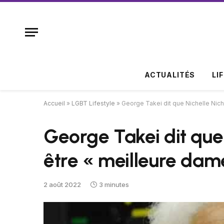
ACTUALITÉS
LI
Accueil
»
LGBT Lifestyle
»
George Takei dit que Nichelle Nich
George Takei dit que 
être « meilleure dam
2 août 2022
3 minutes