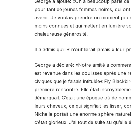
George a ajouté: «On a beaucoup parlé de c
pour tant de jeunes femmes noires, qui ont 
avenir. Je voulais prendre un moment pour 
moins connues et qui mettent en lumière son 
chaleureuse générosité.
Il a admis qu’il « n’oublierait jamais » leur
George a déclaré: «Notre amitié a commencé 
est revenue dans les coulisses après une r
civiques que je faisais intitulée« Fly Blackb
première rencontre. Elle était incroyablemen
démarquait. C’était une époque où de nomb
leurs cheveux, ce qui signifiait les lisser, c
Nichelle portait une énorme sphère naturelle «
c’était glorieux. J’ai tout de suite su qu’elle