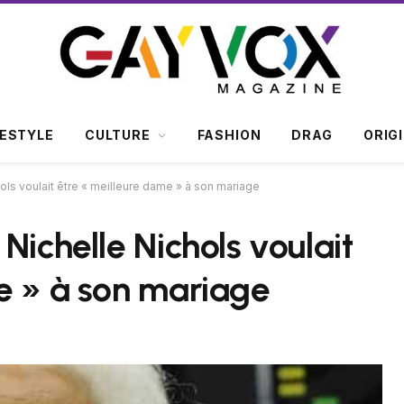
FESTYLE
CULTURE
FASHION
DRAG
ORIG
ols voulait être « meilleure dame » à son mariage
Nichelle Nichols voulait
e » à son mariage